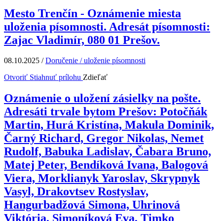
Mesto Trenčín - Oznámenie miesta
uloženia písomnosti. Adresát písomnosti:
Zajac Vladimír, 080 01 Prešov.
08.10.2025
/
Doručenie / uloženie písomnosti
Otvoriť
Stiahnuť prílohu
Zdieľať
Oznámenie o uložení zásielky na pošte.
Adresáti trvale bytom Prešov: Potočňák
Martin, Hurá Kristína, Makula Dominik,
Čarný Richard, Gregor Nikolas, Nemet
Rudolf, Babuka Ladislav, Čabara Bruno,
Matej Peter, Bendíková Ivana, Balogová
Viera, Morklianyk Yaroslav, Skrypnyk
Vasyl, Drakovtsev Rostyslav,
Hangurbadžová Simona, Uhrinová
Viktória, Simoníková Eva, Timko