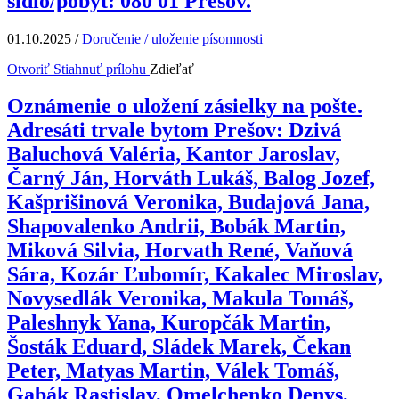
sídlo/pobyt: 080 01 Prešov.
01.10.2025
/
Doručenie / uloženie písomnosti
Otvoriť
Stiahnuť prílohu
Zdieľať
Oznámenie o uložení zásielky na pošte.
Adresáti trvale bytom Prešov: Dzivá
Baluchová Valéria, Kantor Jaroslav,
Čarný Ján, Horváth Lukáš, Balog Jozef,
Kašprišinová Veronika, Budajová Jana,
Shapovalenko Andrii, Bobák Martin,
Miková Silvia, Horvath René, Vaňová
Sára, Kozár Ľubomír, Kakalec Miroslav,
Novysedlák Veronika, Makula Tomáš,
Paleshnyk Yana, Kuropčák Martin,
Šosták Eduard, Sládek Marek, Čekan
Peter, Matyas Martin, Válek Tomáš,
Gabák Rastislav, Omelchenko Denys,