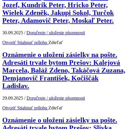
Jozef, Kundrik Peter, Hricko Peter,
Wielek Zdeněk, Jakupi Sokol, Turčok
Peter, Adamovič Peter, Moskaľ Peter.
30.09.2025
/
Doručenie / uloženie písomnosti
Otvoriť
Stiahnuť prílohu
Zdieľať
Oznámenie o uložení zásielky na pošte.
Adresáti trvale bytom Prešov: Kalejová
Marcela, Baláž Zdeno, Takáčová Zuzana,
Demjanovič František, Kočiščák
Ladislav.
29.09.2025
/
Doručenie / uloženie písomnosti
Otvoriť
Stiahnuť prílohu
Zdieľať
Oznámenie o uložení zásielky na pošte.
Adresáti trvale bytom Prešov: Slivka