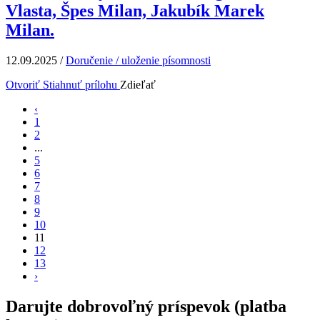
Vlasta, Špes Milan, Jakubík Marek
Milan.
12.09.2025
/
Doručenie / uloženie písomnosti
Otvoriť
Stiahnuť prílohu
Zdieľať
‹
1
2
...
5
6
7
8
9
10
11
12
13
›
Darujte dobrovoľný príspevok (platba