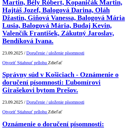
Martin, Bély Róbert, Kopaničák Martin,
Hajtáš Jozef, Balogová Darina, Oláh
Džastin, Giňová Vanessa, Balogová Mária
Lusia, Balogová Mária, Budaj Kevin,
Valenčík František, Zákutný Jaroslav,
Bendíková Ivana.
23.09.2025
/
Doručenie / uloženie písomnosti
Otvoriť
Stiahnuť prílohu
Zdieľať
Správny súd v Košiciach - Oznámenie o
doručení písomnosti: Ľubomírovi
Girašekovi bytom Prešov.
23.09.2025
/
Doručenie / uloženie písomnosti
Otvoriť
Stiahnuť prílohu
Zdieľať
Oznámenie o doručení písomnosti: