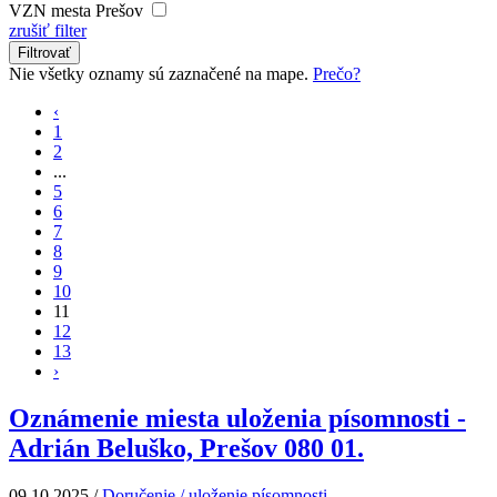
VZN mesta Prešov
zrušiť filter
Filtrovať
Nie všetky oznamy sú zaznačené na mape.
Prečo?
‹
1
2
...
5
6
7
8
9
10
11
12
13
›
Oznámenie miesta uloženia písomnosti -
Adrián Beluško, Prešov 080 01.
09.10.2025
/
Doručenie / uloženie písomnosti