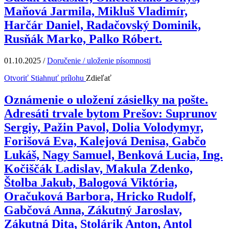
Maňová Jarmila, Mikluš Vladimír,
Harčár Daniel, Radačovský Dominik,
Rusňák Marko, Palko Róbert.
01.10.2025
/
Doručenie / uloženie písomnosti
Otvoriť
Stiahnuť prílohu
Zdieľať
Oznámenie o uložení zásielky na pošte.
Adresáti trvale bytom Prešov: Suprunov
Sergiy, Pažin Pavol, Dolia Volodymyr,
Forišová Eva, Kalejová Denisa, Gabčo
Lukáš, Nagy Samuel, Benková Lucia, Ing.
Kočiščák Ladislav, Makula Zdenko,
Štolba Jakub, Balogová Viktória,
Oračuková Barbora, Hricko Rudolf,
Gabčová Anna, Zákutný Jaroslav,
Zákutná Dita, Stolárik Anton, Antol