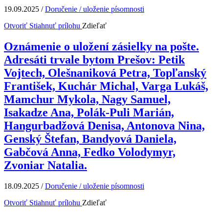
19.09.2025
/
Doručenie / uloženie písomnosti
Otvoriť
Stiahnuť prílohu
Zdieľať
Oznámenie o uložení zásielky na pošte.
Adresáti trvale bytom Prešov: Petik
Vojtech, Olešnaniková Petra, Topľanský
František, Kuchár Michal, Varga Lukáš,
Mamchur Mykola, Nagy Samuel,
Isakadze Ana, Polák-Puli Marián,
Hangurbadžová Denisa, Antonova Nina,
Genský Štefan, Bandyová Daniela,
Gabčová Anna, Fedko Volodymyr,
Zvoniar Natalia.
18.09.2025
/
Doručenie / uloženie písomnosti
Otvoriť
Stiahnuť prílohu
Zdieľať