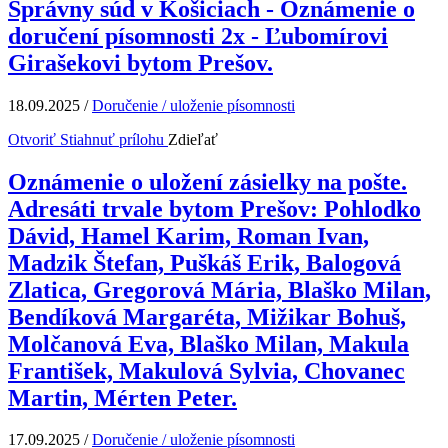
Správny súd v Košiciach - Oznámenie o
doručení písomnosti 2x - Ľubomírovi
Girašekovi bytom Prešov.
18.09.2025
/
Doručenie / uloženie písomnosti
Otvoriť
Stiahnuť prílohu
Zdieľať
Oznámenie o uložení zásielky na pošte.
Adresáti trvale bytom Prešov: Pohlodko
Dávid, Hamel Karim, Roman Ivan,
Madzik Štefan, Puškáš Erik, Balogová
Zlatica, Gregorová Mária, Blaško Milan,
Bendíková Margaréta, Mižikar Bohuš,
Molčanová Eva, Blaško Milan, Makula
František, Makulová Sylvia, Chovanec
Martin, Mérten Peter.
17.09.2025
/
Doručenie / uloženie písomnosti