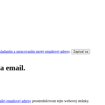
kladaním a spracovaním mojej emailovej adresy
.
Zapísať sa
a email.
šej emailovej adresy
prostredníctvom tejto webovej stránky.