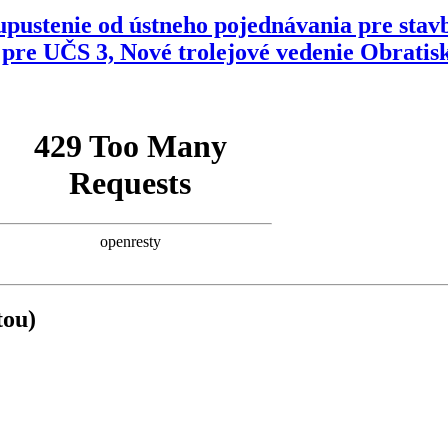
pustenie od ústneho pojednávania pre stavb
 pre UČS 3, Nové trolejové vedenie Obrati
tou)