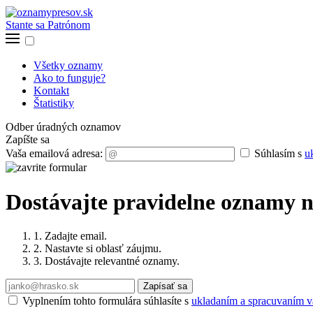
Stante sa Patrónom
Všetky oznamy
Ako to funguje?
Kontakt
Štatistiky
Odber úradných oznamov
Zapíšte sa
Vaša emailová adresa:
Súhlasím s
u
Dostávajte pravidelne oznamy n
1. Zadajte email.
2. Nastavte si oblasť záujmu.
3. Dostávajte relevantné oznamy.
Zapísať sa
Vyplnením tohto formulára súhlasíte s
ukladaním a spracuvaním va