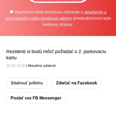
Vyplnením tohto formulára súhlasíte s
ukladaním a
spracuvaním vašej emailovej adresy
prostredníctvom tejto
webovej stránky.
Rezidenti si budú môcť požiadať o 2. parkovaciu
kartu
28.05.2026
/
Aktuálne udalosti
Stiahnuť prílohu
Zdieľať na Facebook
Poslať cez FB Messenger