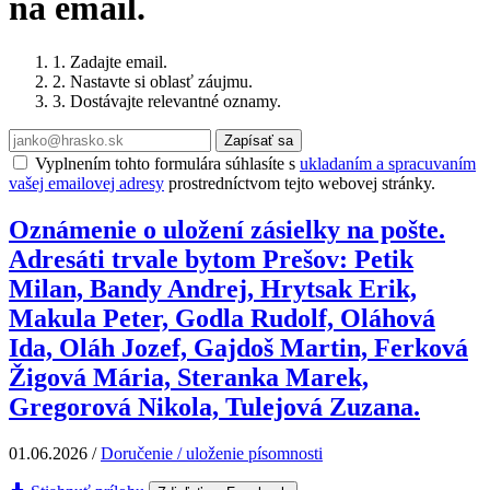
na email.
1. Zadajte email.
2. Nastavte si oblasť záujmu.
3. Dostávajte relevantné oznamy.
Zapísať sa
Vyplnením tohto formulára súhlasíte s
ukladaním a spracuvaním
vašej emailovej adresy
prostredníctvom tejto webovej stránky.
Oznámenie o uložení zásielky na pošte.
Adresáti trvale bytom Prešov: Petik
Milan, Bandy Andrej, Hrytsak Erik,
Makula Peter, Godla Rudolf, Oláhová
Ida, Oláh Jozef, Gajdoš Martin, Ferková
Žigová Mária, Steranka Marek,
Gregorová Nikola, Tulejová Zuzana.
01.06.2026
/
Doručenie / uloženie písomnosti