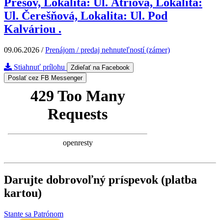
Prešov, Lokalita: Ul. Átriová, Lokalita:
Ul. Čerešňová, Lokalita: Ul. Pod
Kalváriou .
09.06.2026
/
Prenájom / predaj nehnuteľností (zámer)
Stiahnuť prílohu
Zdieľať na Facebook
Poslať cez FB Messenger
Darujte dobrovoľný príspevok (platba
kartou)
Stante sa Patrónom