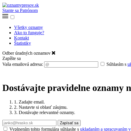
Stante sa Patrónom
Všetky oznamy
Ako to funguje?
Kontakt
Štatistiky
Odber úradných oznamov
Zapíšte sa
Vaša emailová adresa:
Súhlasím s
u
Dostávajte pravidelne oznamy n
1. Zadajte email.
2. Nastavte si oblasť záujmu.
3. Dostávajte relevantné oznamy.
Zapísať sa
Vyplnením tohto formulára súhlasíte s
ukladaním a spracuvaním va