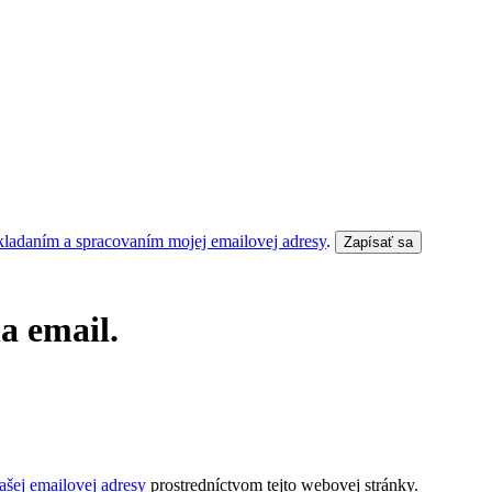
kladaním a spracovaním mojej emailovej adresy
.
Zapísať sa
a email.
šej emailovej adresy
prostredníctvom tejto webovej stránky.