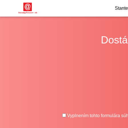
Stant
Dostá
Vyplnením tohto formulára súh