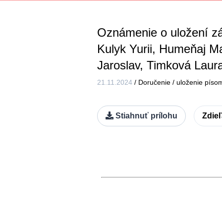
Oznámenie o uložení zá
Kulyk Yurii, Humeňaj Ma
Jaroslav, Timková Laura
21.11.2024
/
Doručenie / uloženie píso
Stiahnuť prílohu
Zdie