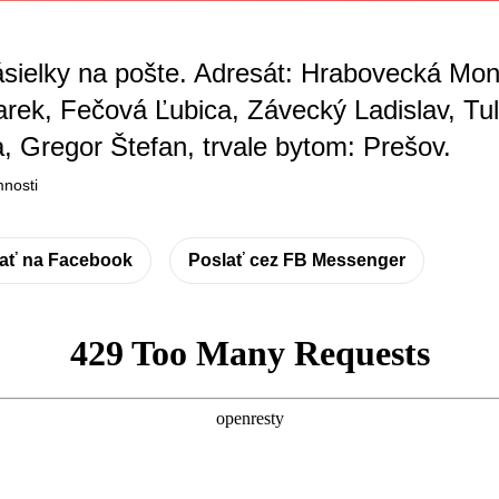
sielky na pošte. Adresát: Hrabovecká Moni
rek, Fečová Ľubica, Závecký Ladislav, Tule
, Gregor Štefan, trvale bytom: Prešov.
mnosti
ľať na Facebook
Poslať cez FB Messenger