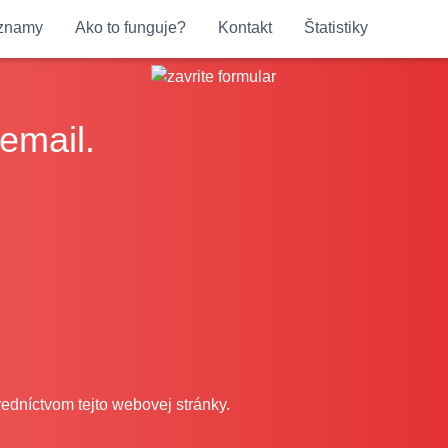
oznamy
Ako to funguje?
Kontakt
Štatistiky
email.
redníctvom tejto webovej stránky.