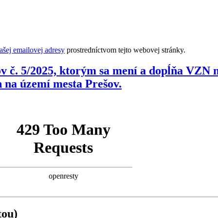
šej emailovej adresy
prostredníctvom tejto webovej stránky.
v č. 5/2025, ktorým sa mení a dopĺňa VZN m
h na území mesta Prešov.
tou)