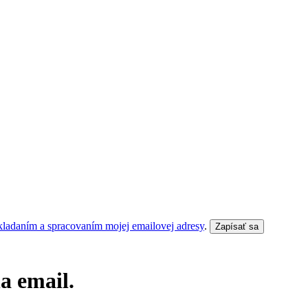
kladaním a spracovaním mojej emailovej adresy
.
Zapísať sa
a email.