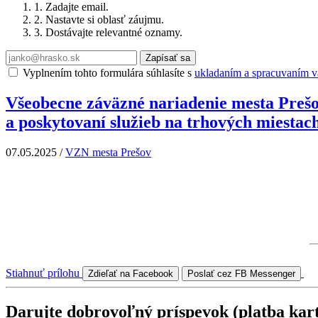
1. Zadajte email.
2. Nastavte si oblasť záujmu.
3. Dostávajte relevantné oznamy.
Zapísať sa
Vyplnením tohto formulára súhlasíte s
ukladaním a spracuvaním va
Všeobecne záväzné nariadenie mesta Prešo
a poskytovaní služieb na trhových miestac
07.05.2025
/
VZN mesta Prešov
Stiahnuť prílohu
Zdieľať na Facebook
Poslať cez FB Messenger
Darujte dobrovoľný príspevok (platba kar