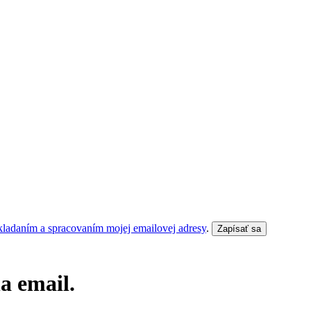
kladaním a spracovaním mojej emailovej adresy
.
Zapísať sa
a email.