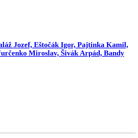
láž Jozef, Eštočák Igor, Pajtinka Kamil,
Jurčenko Miroslav, Šivák Arpád, Bandy