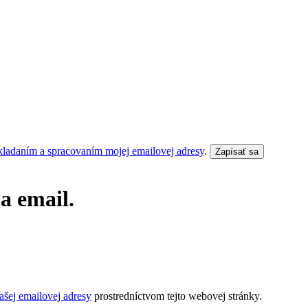
kladaním a spracovaním mojej emailovej adresy
.
Zapísať sa
a email.
šej emailovej adresy
prostredníctvom tejto webovej stránky.