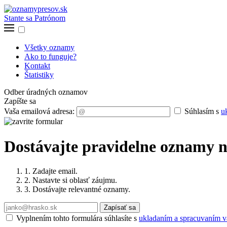
Stante sa Patrónom
Všetky oznamy
Ako to funguje?
Kontakt
Štatistiky
Odber úradných oznamov
Zapíšte sa
Vaša emailová adresa:
Súhlasím s
u
Dostávajte pravidelne oznamy n
1. Zadajte email.
2. Nastavte si oblasť záujmu.
3. Dostávajte relevantné oznamy.
Zapísať sa
Vyplnením tohto formulára súhlasíte s
ukladaním a spracuvaním va