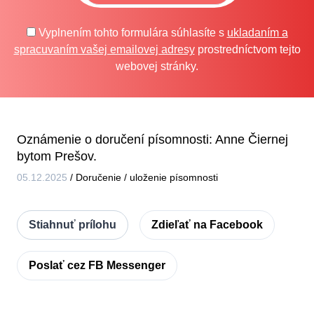
Vyplnením tohto formulára súhlasíte s
ukladaním a
spracuvaním vašej emailovej adresy
prostredníctvom tejto
webovej stránky.
Oznámenie o doručení písomnosti: Anne Čiernej
bytom Prešov.
05.12.2025
/
Doručenie / uloženie písomnosti
Stiahnuť prílohu
Zdieľať na Facebook
Poslať cez FB Messenger