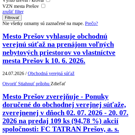
Výrub drevín / krovia
VZN mesta Prešov
zrušiť filter
Filtrovať
Nie všetky oznamy sú zaznačené na mape.
Prečo?
Mesto Prešov vyhlasuje obchodnú
verejnú súťaž na prenájom voľných
nebytových priestorov vo vlastníctve
mesta Prešov k 10. 6. 2026.
24.07.2026
/
Obchodná verejná súťaž
Otvoriť
Stiahnuť prílohu
Zdieľať
Mesto Prešov zverejňuje - Ponuky
doručené do obchodnej verejnej súťaže,
zverejnenej v dňoch 02. 07. 2026 - 20. 07.
2026 na predaj 109 ks (94,78 %) akcií
spoločnosti: FC TATRAN Prešov, a. s.