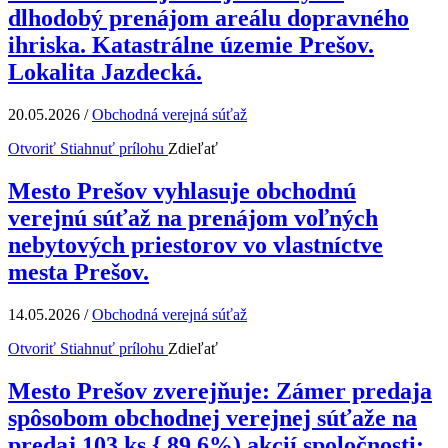
dlhodobý prenájom areálu dopravného
ihriska. Katastrálne územie Prešov.
Lokalita Jazdecká.
20.05.2026
/
Obchodná verejná súťaž
Otvoriť
Stiahnuť prílohu
Zdieľať
Mesto Prešov vyhlasuje obchodnú
verejnú súťaž na prenájom voľných
nebytových priestorov vo vlastníctve
mesta Prešov.
14.05.2026
/
Obchodná verejná súťaž
Otvoriť
Stiahnuť prílohu
Zdieľať
Mesto Prešov zverejňuje: Zámer predaja
spôsobom obchodnej verejnej súťaže na
predaj 103 ks { 89,6%) akcií spoločnosti: